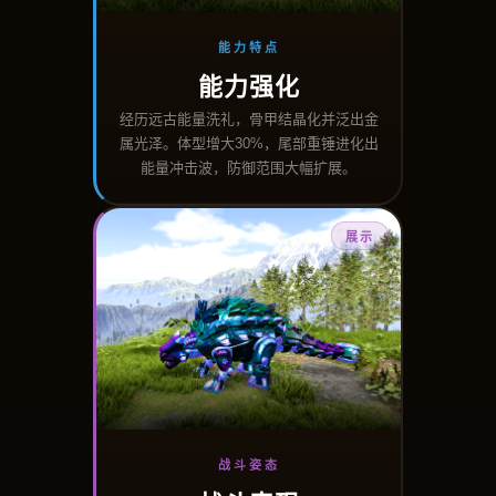
能力特点
能力强化
经历远古能量洗礼，骨甲结晶化并泛出金
属光泽。体型增大30%，尾部重锤进化出
能量冲击波，防御范围大幅扩展。
展示
战斗姿态